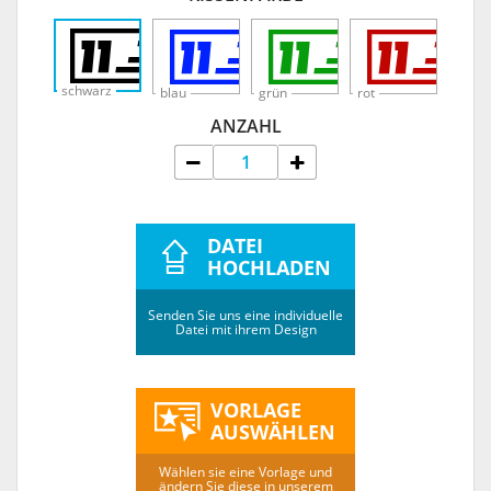
schwarz
blau
grün
rot
ANZAHL
DATEI
HOCHLADEN
Senden Sie uns eine individuelle
Datei mit ihrem Design
VORLAGE
AUSWÄHLEN
Wählen sie eine Vorlage und
ändern Sie diese in unserem