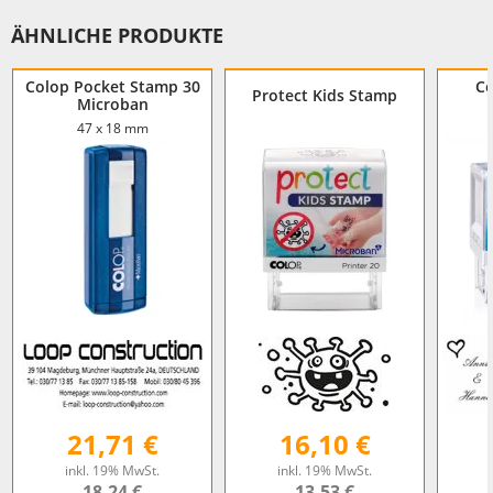
ÄHNLICHE PRODUKTE
Colop Pocket Stamp 30
Co
Protect Kids Stamp
Microban
47 x 18 mm
21,71 €
16,10 €
inkl. 19% MwSt.
inkl. 19% MwSt.
18,24 €
13,53 €