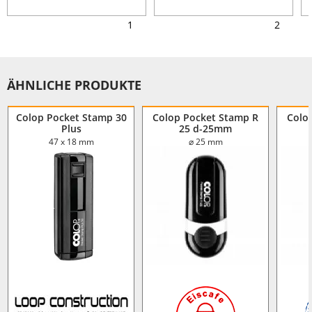
1
2
ÄHNLICHE PRODUKTE
Colop Pocket Stamp 30
Colop Pocket Stamp R
Colo
Plus
25 d-25mm
47 x 18 mm
⌀ 25 mm