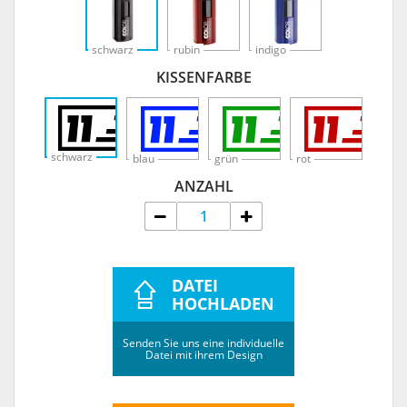
schwarz
rubin
indigo
KISSENFARBE
schwarz
blau
grün
rot
ANZAHL
DATEI
HOCHLADEN
Senden Sie uns eine individuelle
Datei mit ihrem Design