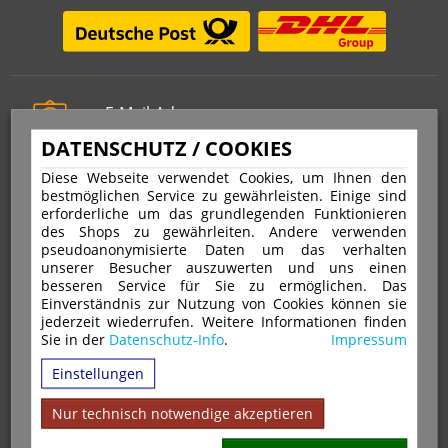
E-Mail-Adresse
info@stempelfritz.de
DATENSCHUTZ / COOKIES
Telefon
Diese Webseite verwendet Cookies, um Ihnen den
0221 677 812 08
bestmöglichen Service zu gewährleisten. Einige sind
erforderliche um das grundlegenden Funktionieren
des Shops zu gewährleiten. Andere verwenden
pseudoanonymisierte Daten um das verhalten
Über uns
unserer Besucher auszuwerten und uns einen
besseren Service für Sie zu ermöglichen. Das
Einverständnis zur Nutzung von Cookies können sie
VERTRAG WIDERRUFEN
IMPRESSUM
jederzeit wiederrufen. Weitere Informationen finden
Sie in der
Datenschutz-Info
.
Impressum
DATENSCHUTZ
WIDERRUFSRECHT
AGB
Einstellungen
VERSAND & ZAHLUNGSARTEN
KONTAKT
IHR KONTO
WARENKORB
MAGAZIN
GPSR
Nur technisch notwendige akzeptieren