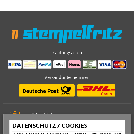
Zahlungsarten
Versandunternehmen
E-Mail-Adresse
info@stempelfritz.de
DATENSCHUTZ / COOKIES
Telefon