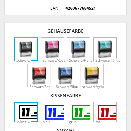
EAN:
4260677684521
GEHÄUSEFARBE
schwarz
Schwarz/Rosa
Schwarz/Hellblau
Schwarz/Türkis
Schwarz/Rot
Schwarz/Blau
schwarz/gelb
KISSENFARBE
schwarz
blau
grün
rot
ANZAHL