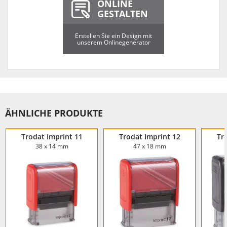
ONLINE
GESTALTEN
Erstellen Sie ein Design mit
unserem Onlinegenerator
ÄHNLICHE PRODUKTE
Trodat Imprint 11
Trodat Imprint 12
Tr
38 x 14 mm
47 x 18 mm