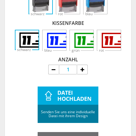
schwarz
rot
blau
KISSENFARBE
schwarz
blau
grün
rot
ANZAHL
DATEI
HOCHLADEN
Senden Sie uns eine individuelle
Datei mit ihrem Design