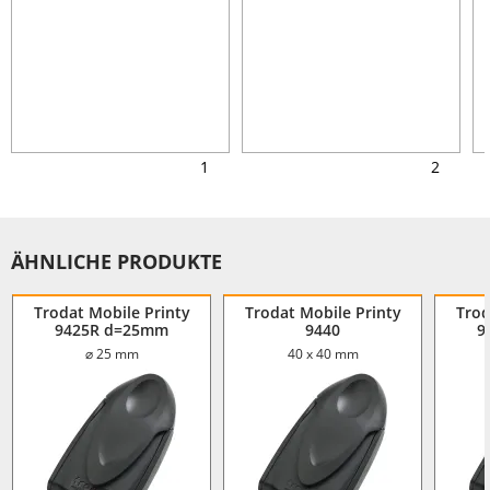
1
2
ÄHNLICHE PRODUKTE
Trodat Mobile Printy
Trodat Mobile Printy
Trod
9425R d=25mm
9440
9
⌀ 25 mm
40 x 40 mm