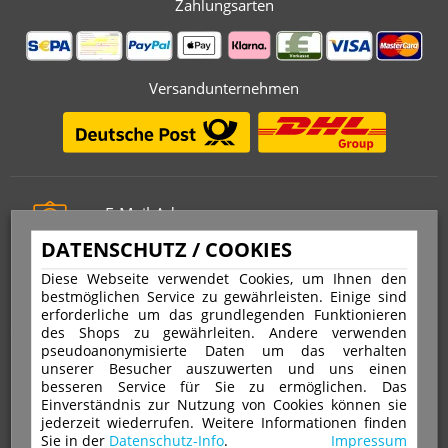
Zahlungsarten
Versandunternehmen
E-Mail-Adresse
info@stempelfritz.de
DATENSCHUTZ / COOKIES
Telefon
Diese Webseite verwendet Cookies, um Ihnen den
0221 677 812 08
bestmöglichen Service zu gewährleisten. Einige sind
erforderliche um das grundlegenden Funktionieren
des Shops zu gewährleiten. Andere verwenden
pseudoanonymisierte Daten um das verhalten
Über uns
unserer Besucher auszuwerten und uns einen
besseren Service für Sie zu ermöglichen. Das
Einverständnis zur Nutzung von Cookies können sie
VERTRAG WIDERRUFEN
IMPRESSUM
jederzeit wiederrufen. Weitere Informationen finden
Sie in der
Datenschutz-Info
.
Impressum
DATENSCHUTZ
WIDERRUFSRECHT
AGB