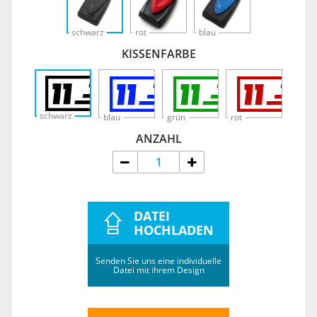
schwarz
rot
blau
KISSENFARBE
schwarz
blau
grün
rot
ANZAHL
DATEI
HOCHLADEN
Senden Sie uns eine individuelle
Datei mit ihrem Design