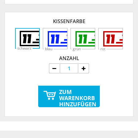
KISSENFARBE
schwarz
blau
grün
rot
ANZAHL
ZUM
WARENKORB
HINZUFÜGEN