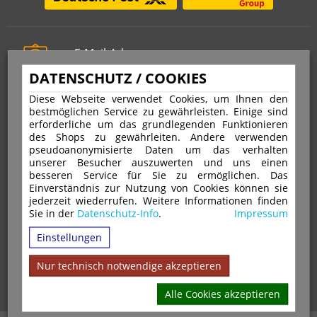
E-Mail-Adresse
info@stempelfritz.de
DATENSCHUTZ / COOKIES
Telefon
Diese Webseite verwendet Cookies, um Ihnen den
0221 677 812 08
bestmöglichen Service zu gewährleisten. Einige sind
erforderliche um das grundlegenden Funktionieren
des Shops zu gewährleiten. Andere verwenden
pseudoanonymisierte Daten um das verhalten
Über uns
unserer Besucher auszuwerten und uns einen
besseren Service für Sie zu ermöglichen. Das
Einverständnis zur Nutzung von Cookies können sie
VERTRAG WIDERRUFEN
IMPRESSUM
jederzeit wiederrufen. Weitere Informationen finden
Sie in der
Datenschutz-Info
.
Impressum
DATENSCHUTZ
WIDERRUFSRECHT
AGB
Einstellungen
VERSAND & ZAHLUNGSARTEN
KONTAKT
IHR KONTO
WARENKORB
MAGAZIN
GPSR
Nur technisch notwendige akzeptieren
Alle Cookies akzeptieren