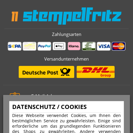
Zahlungsarten
Versandunternehmen
E-Mail-Adresse
info@stempelfritz.de
DATENSCHUTZ / COOKIES
Telefon
Diese Webseite verwendet Cookies, um Ihnen den
0221 677 812 08
bestmöglichen Service zu gewährleisten. Einige sind
erforderliche um das grundlegenden Funktionieren
des Shops zu gewährleiten. Andere verwenden