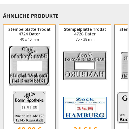
ÄHNLICHE PRODUKTE
Stempelplatte Trodat
Stempelplatte Trodat
Stem
4724 Dater
4726 Dater
40 x 40 mm
75 x 38 mm