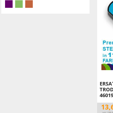
IBAN-BIC-STEMPEL
TRODAT® VINTAGE
PRINTY Z. SELBER SETZEN
EASYPRINT LINE
TRODAT® CREATIVE MINI STEMPEL
PERSONALISIERTE ADRESSSTEMPEL
TRODAT® PIXEL STAMP
STEMPELFRITZ IMPRINT LINE SKYBLU
ERSA
TROD
4601
13,
inkl. 19% 