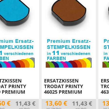
TRODAT® ID PROTECTOR
VERSCHLUSSKAPPEN
STEMPELHALTER
E
TZKISSEN
ERSATZKISSEN
ER
AT PRINTY
TRODAT PRINTY
TR
9 PREMIUM
46025 PREMIUM
46
60 €
13,60 €
13
11,43 €
11,43 €
MwSt.
exkl. MwSt.
inkl. 19% MwSt.
exkl. MwSt.
inkl.