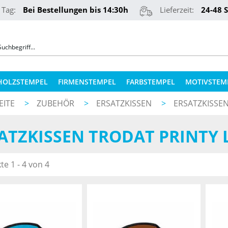
 Tag:
Bei Bestellungen bis 14:30h
Lieferzeit:
24-48 
HOLZSTEMPEL
FIRMENSTEMPEL
FARBSTEMPEL
MOTIVSTEM
EITE
>
ZUBEHÖR
>
ERSATZKISSEN
>
ERSATZKISSE
COLOP STEMPELKISSEN
STEMPELKUGELSCHREIBER
ATZKISSEN TRODAT PRINTY
ERSATZPLATTEN NACH TYPEN
PRÄGEZANGEN
ERSATZPLATTEN NACH GRÖSSE
REINER NUMEROTEURE
e 1 - 4 von 4
ERSATZKISSEN
TEXTILSTEMPEL
STEMPELFARBEN
QR-CODE STEMPEL
STEMPELKISSEN FÜR HOLZSTEMPEL