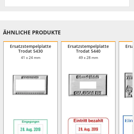
ÄHNLICHE PRODUKTE
Ersatzstempelplatte
Ersatzstempelplatte
Ers
Trodat 5430
Trodat 5440
41 x 24 mm
49 x 28 mm