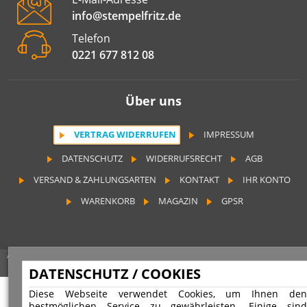
info@stempelfritz.de
Telefon
0221 677 812 08
Über uns
VERTRAG WIDERRUFEN
IMPRESSUM
DATENSCHUTZ
WIDERRUFSRECHT
AGB
VERSAND & ZAHLUNGSARTEN
KONTAKT
IHR KONTO
WARENKORB
MAGAZIN
GPSR
Alle Preise inkl. 19% MwSt. zzgl. Versandkosten | Copyright © 2026 Stempel Toenges GmbH - Alle Rechte vorbehalten
DATENSCHUTZ / COOKIES
Diese Webseite verwendet Cookies, um Ihnen den
bestmöglichen Service zu gewährleisten. Einige sind