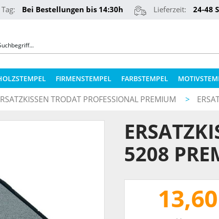
 Tag:
Bei Bestellungen bis 14:30h
Lieferzeit:
24-48 
HOLZSTEMPEL
FIRMENSTEMPEL
FARBSTEMPEL
MOTIVSTEM
ERSATZKISSEN TRODAT PROFESSIONAL PREMIUM
>
ERSA
COLOP STEMPELKISSEN
STEMPELKUGELSCHREIBER
ERSATZKI
ERSATZPLATTEN NACH TYPEN
PRÄGEZANGEN
ERSATZPLATTEN NACH GRÖSSE
5208 PR
REINER NUMEROTEURE
ERSATZKISSEN
TEXTILSTEMPEL
STEMPELFARBEN
13,60
QR-CODE STEMPEL
STEMPELKISSEN FÜR HOLZSTEMPEL