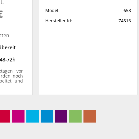
t.
€
Model:
658
Hersteller Id:
74516
sten
dbereit
 48-72h
ktagen vor
erden noch
beitet und