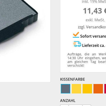
inkl. 19% MwS
TRODAT® ID PROTECTOR
VERSCHLUSSKAPPEN
11,43 
STEMPELHALTER
exkl. MwSt.
zzgl. Versandko
E
Sofort versan
Lieferzeit ca.
Aufträge, die an Wer
14:30 Uhr eingehen, w
am gleichen Tag bear
verschickt!
KISSENFARBE
ANZAHL