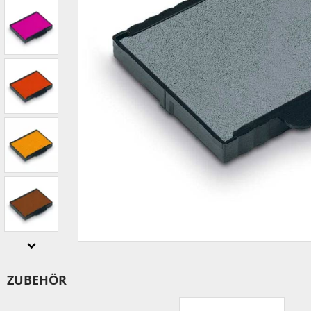
IBAN-BIC-STEMPEL
TRODAT® VINTAGE
PRINTY Z. SELBER SETZEN
EASYPRINT LINE
TRODAT® CREATIVE MINI STEMPEL
PERSONALISIERTE ADRESSSTEMPEL
TRODAT® PIXEL STAMP
STEMPELFRITZ IMPRINT LINE SKYBLU
ZUBEHÖR