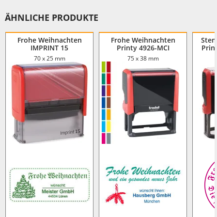
ÄHNLICHE PRODUKTE
Frohe Weihnachten
Frohe Weihnachten
Stem
IMPRINT 15
Printy 4926-MCI
Prin
70 x 25 mm
75 x 38 mm