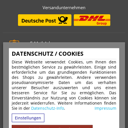
Versandunternehmen
E-Mail-Adresse
info@stempelfritz.de
DATENSCHUTZ / COOKIES
Telefon
Diese Webseite verwendet Cookies, um Ihnen den
0221 677 812 08
bestmöglichen Service zu gewährleisten. Einige sind
erforderliche um das grundlegenden Funktionieren
des Shops zu gewährleiten. Andere verwenden
pseudoanonymisierte Daten um das verhalten
Über uns
unserer Besucher auszuwerten und uns einen
besseren Service für Sie zu ermöglichen. Das
Einverständnis zur Nutzung von Cookies können sie
VERTRAG WIDERRUFEN
IMPRESSUM
jederzeit wiederrufen. Weitere Informationen finden
Sie in der
Datenschutz-Info
.
Impressum
DATENSCHUTZ
WIDERRUFSRECHT
AGB
Einstellungen
VERSAND & ZAHLUNGSARTEN
KONTAKT
IHR KONTO
WARENKORB
MAGAZIN
GPSR