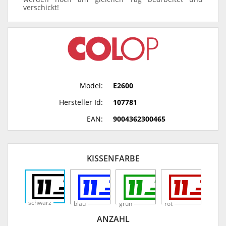
verschickt!
Model:
E2600
Hersteller Id:
107781
EAN:
9004362300465
KISSENFARBE
schwarz
blau
grün
rot
ANZAHL