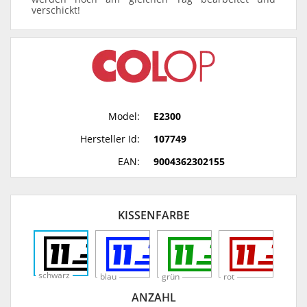
verschickt!
Model:
E2300
Hersteller Id:
107749
EAN:
9004362302155
KISSENFARBE
schwarz
blau
grün
rot
ANZAHL