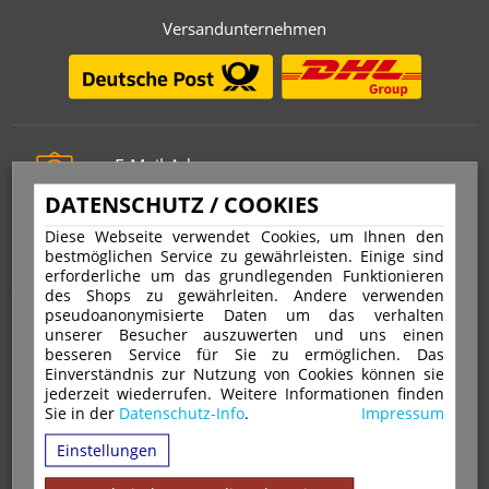
Versandunternehmen
E-Mail-Adresse
info@stempelfritz.de
DATENSCHUTZ / COOKIES
Telefon
Diese Webseite verwendet Cookies, um Ihnen den
0221 677 812 08
bestmöglichen Service zu gewährleisten. Einige sind
erforderliche um das grundlegenden Funktionieren
des Shops zu gewährleiten. Andere verwenden
pseudoanonymisierte Daten um das verhalten
Über uns
unserer Besucher auszuwerten und uns einen
besseren Service für Sie zu ermöglichen. Das
Einverständnis zur Nutzung von Cookies können sie
VERTRAG WIDERRUFEN
IMPRESSUM
jederzeit wiederrufen. Weitere Informationen finden
Sie in der
Datenschutz-Info
.
Impressum
DATENSCHUTZ
WIDERRUFSRECHT
AGB
Einstellungen
VERSAND & ZAHLUNGSARTEN
KONTAKT
IHR KONTO
WARENKORB
MAGAZIN
GPSR