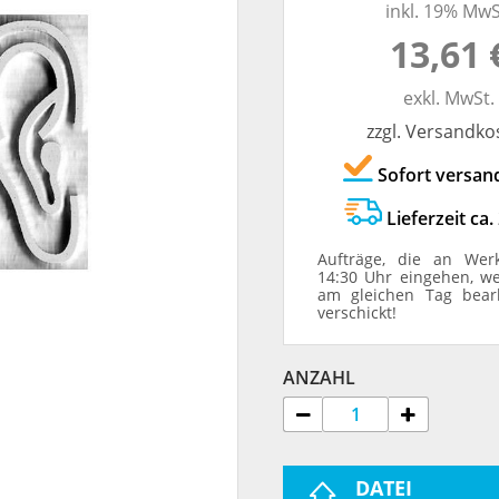
inkl. 19% MwS
TRODAT® ID PROTECTOR
VERSCHLUSSKAPPEN
13,61 
STEMPELHALTER
exkl. MwSt.
zzgl. Versandko
E
Sofort versan
Lieferzeit ca.
Aufträge, die an Wer
14:30 Uhr eingehen, w
am gleichen Tag bear
verschickt!
ANZAHL
DATEI