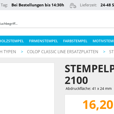
 Tag:
Bei Bestellungen bis 14:30h
Lieferzeit:
24-48 
HOLZSTEMPEL
FIRMENSTEMPEL
FARBSTEMPEL
MOTIVSTEM
CH TYPEN
>
COLOP CLASSIC LINE ERSATZPLATTEN
>
ST
COLOP STEMPELKISSEN
STEMPELKUGELSCHREIBER
STEMPELP
ERSATZPLATTEN NACH TYPEN
PRÄGEZANGEN
ERSATZPLATTEN NACH GRÖSSE
2100
REINER NUMEROTEURE
ERSATZKISSEN
Abdruckfläche: 41 x 24 mm
TEXTILSTEMPEL
STEMPELFARBEN
16,20
QR-CODE STEMPEL
STEMPELKISSEN FÜR HOLZSTEMPEL