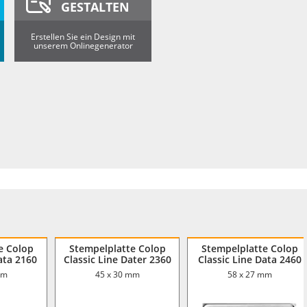
GESTALTEN
Erstellen Sie ein Design mit
unserem Onlinegenerator
e Colop
Stempelplatte Colop
Stempelplatte Colop
ata 2160
Classic Line Dater 2360
Classic Line Data 2460
mm
45 x 30 mm
58 x 27 mm