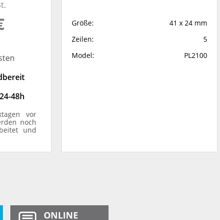
t.
€
Größe:
41 x 24 mm
Zeilen:
5
Model:
PL2100
sten
dbereit
 24-48h
ktagen vor
erden noch
beitet und
ONLINE