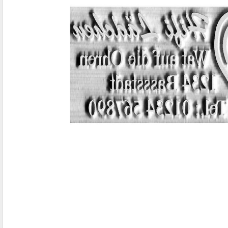
IBAN-BIC-STEMPEL
TRODAT® VINTAGE
PRINTY Z. SELBER SETZEN
EASYPRINT LINE
TRODAT® CREATIVE MINI STEMPEL
PERSONALISIERTE ADRESSSTEMPEL
TRODAT® PIXEL STAMP
STEMPELFRITZ IMPRINT LINE SKYBLU