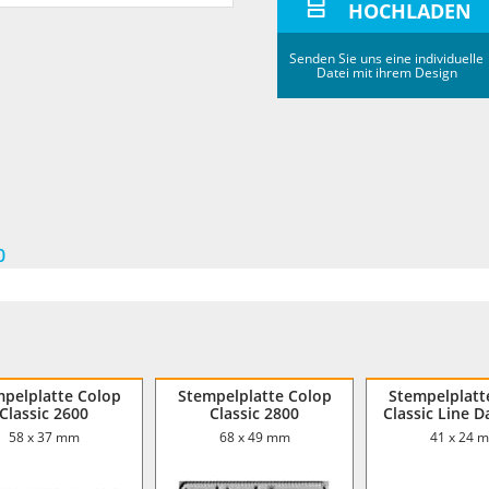
HOCHLADEN
Senden Sie uns eine individuelle
Datei mit ihrem Design
0
pelplatte Colop
Stempelplatte Colop
Stempelplatt
Classic 2600
Classic 2800
Classic Line D
58 x 37 mm
68 x 49 mm
41 x 24 