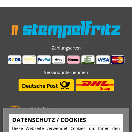
Zahlungsarten
Versandunternehmen
E-Mail-Adresse
info@stempelfritz.de
DATENSCHUTZ / COOKIES
Telefon
Diese Webseite verwendet Cookies, um Ihnen den