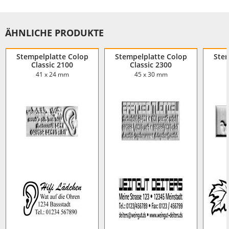
ÄHNLICHE PRODUKTE
Stempelplatte Colop
Stempelplatte Colop
Stem
Classic 2100
Classic 2300
41 x 24 mm
45 x 30 mm