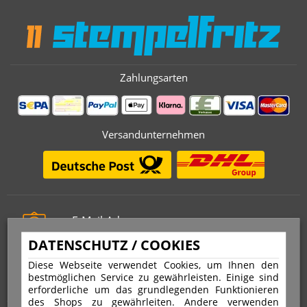
Zahlungsarten
Versandunternehmen
E-Mail-Adresse
info@stempelfritz.de
DATENSCHUTZ / COOKIES
Telefon
Diese Webseite verwendet Cookies, um Ihnen den
0221 677 812 08
bestmöglichen Service zu gewährleisten. Einige sind
erforderliche um das grundlegenden Funktionieren
des Shops zu gewährleiten. Andere verwenden