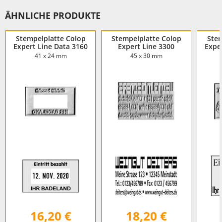
ÄHNLICHE PRODUKTE
Stempelplatte Colop
Stempelplatte Colop
Stem
Expert Line Data 3160
Expert Line 3300
Expe
41 x 24 mm
45 x 30 mm
16,20 €
18,20 €