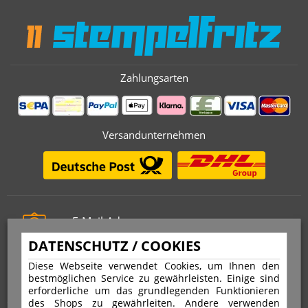
Zahlungsarten
Versandunternehmen
E-Mail-Adresse
info@stempelfritz.de
DATENSCHUTZ / COOKIES
Telefon
Diese Webseite verwendet Cookies, um Ihnen den
0221 677 812 08
bestmöglichen Service zu gewährleisten. Einige sind
erforderliche um das grundlegenden Funktionieren
des Shops zu gewährleiten. Andere verwenden