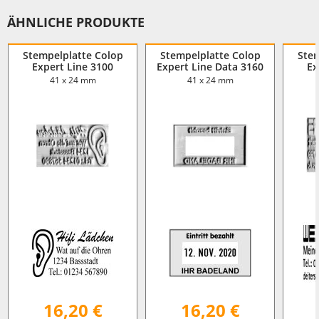
ÄHNLICHE PRODUKTE
Stempelplatte Colop
Stempelplatte Colop
Stem
Expert Line 3100
Expert Line Data 3160
Ex
41 x 24 mm
41 x 24 mm
16,20 €
16,20 €