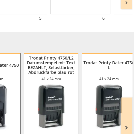
5
6
Trodat Printy 4750/L2
Datumstempel mit Text
Trodat Printy Dater 475
ater 4750
BEZAHLT, Selbstfärber,
L
Abdruckfarbe blau-rot
mm
41 x 24 mm
41 x 24 mm