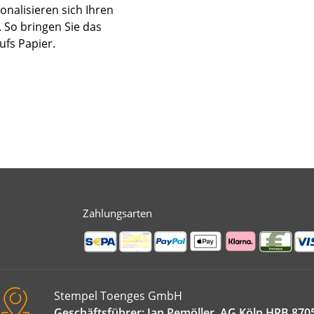
onalisieren sich Ihren
 So bringen Sie das
ufs Papier.
Zahlungsarten
Stempel Toenges GmbH
Geschäftsführer: Jan Pemöller, AG Köln HRB 870