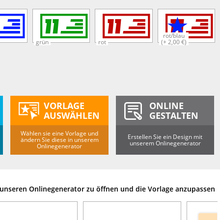
rot/blau
grün
rot
(+ 2,00 €)
VORLAGE
ONLINE
AUSWÄHLEN
GESTALTEN
Wählen sie eine Vorlage und
Erstellen Sie ein Design mit
ändern Sie diese in unserem
unserem Onlinegenerator
Onlinegenerator
m unseren Onlinegenerator zu öffnen und die Vorlage anzupassen