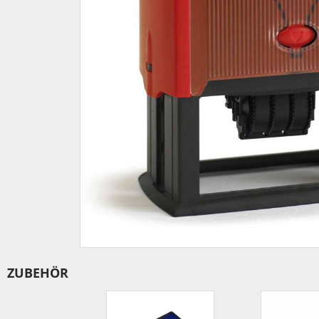
IBAN-BIC-STEMPEL
TRODAT® VINTAGE
PRINTY Z. SELBER SETZEN
EASYPRINT LINE
TRODAT® CREATIVE MINI STEMPEL
PERSONALISIERTE ADRESSSTEMPEL
TRODAT® PIXEL STAMP
STEMPELFRITZ IMPRINT LINE SKYBLU
ZUBEHÖR