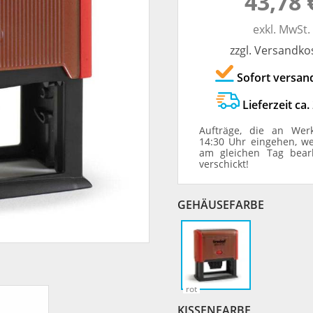
43,78 
TRODAT® ID PROTECTOR
VERSCHLUSSKAPPEN
exkl. MwSt.
zzgl. Versandko
STEMPELHALTER
Sofort versan
E
Lieferzeit ca.
Aufträge, die an Wer
14:30 Uhr eingehen, w
am gleichen Tag bear
verschickt!
GEHÄUSEFARBE
rot
KISSENFARBE