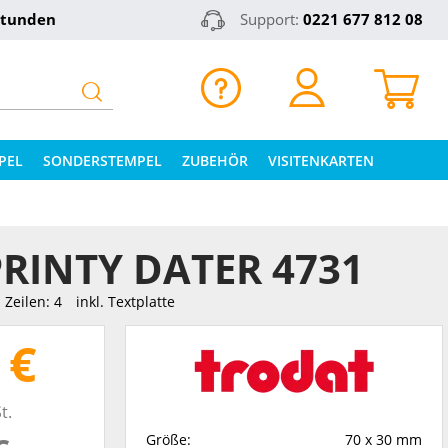
Stunden
Support:
0221 677 812 08
PEL
SONDERSTEMPEL
ZUBEHÖR
VISITENKARTEN
RINTY DATER 4731
Zeilen: 4
inkl. Textplatte
 €
t.
Größe:
70 x 30 mm