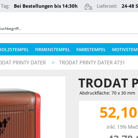
 Tag:
Bei Bestellungen bis 14:30h
Lieferzeit:
24-48 
HOLZSTEMPEL
FIRMENSTEMPEL
FARBSTEMPEL
MOTIVSTEM
ODAT PRINTY DATER
>
TRODAT PRINTY DATER 4731
COLOP STEMPELKISSEN
STEMPELKUGELSCHREIBER
TRODAT P
ERSATZPLATTEN NACH TYPEN
PRÄGEZANGEN
ERSATZPLATTEN NACH GRÖSSE
Abdruckfläche: 70 x 30 mm
REINER NUMEROTEURE
ERSATZKISSEN
52,10
TEXTILSTEMPEL
STEMPELFARBEN
inkl. 19% MwS
QR-CODE STEMPEL
STEMPELKISSEN FÜR HOLZSTEMPEL