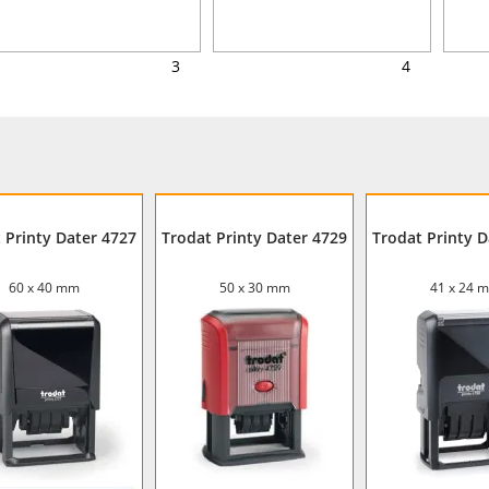
3
4
 Printy Dater 4727
Trodat Printy Dater 4729
Trodat Printy D
60 x 40 mm
50 x 30 mm
41 x 24 