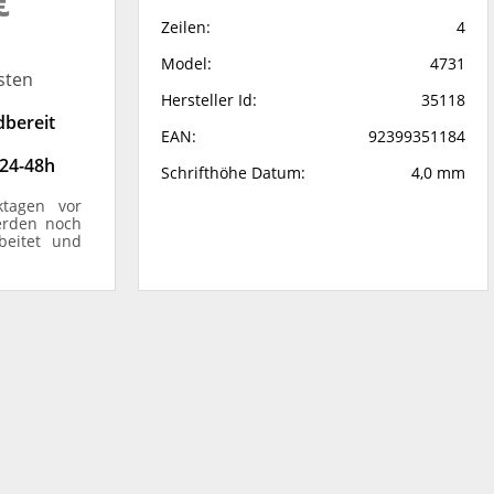
€
Zeilen:
4
Model:
4731
sten
Hersteller Id:
35118
dbereit
EAN:
92399351184
 24-48h
Schrifthöhe Datum:
4,0 mm
ktagen vor
erden noch
beitet und