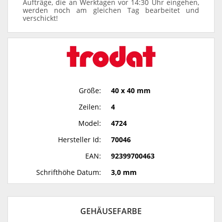
Aufträge, die an Werktagen vor 14:30 Uhr eingehen,
werden noch am gleichen Tag bearbeitet und
verschickt!
Größe:
40 x 40 mm
Zeilen:
4
Model:
4724
Hersteller Id:
70046
EAN:
92399700463
Schrifthöhe Datum:
3,0 mm
GEHÄUSEFARBE