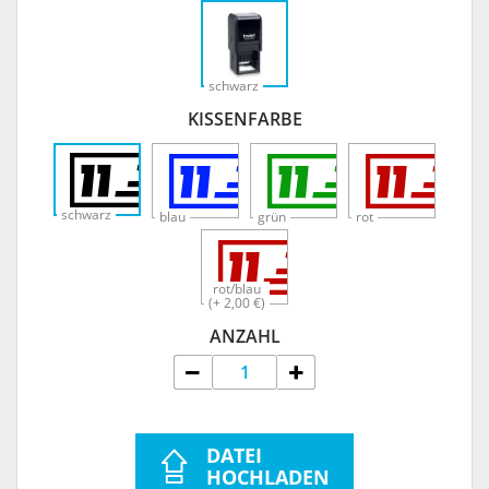
schwarz
KISSENFARBE
schwarz
blau
grün
rot
rot/blau
(+ 2,00 €)
ANZAHL
DATEI
HOCHLADEN