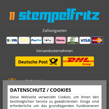
Zahlungsarten
Versandunternehmen
E-Mail-Adresse
info@stempelfritz.de
DATENSCHUTZ / COOKIES
Telefon
Diese Webseite verwendet Cookies, um Ihnen den
0221 677 812 08
bestmöglichen Service zu gewährleisten. Einige sind
erforderliche um das grundlegenden Funktionieren