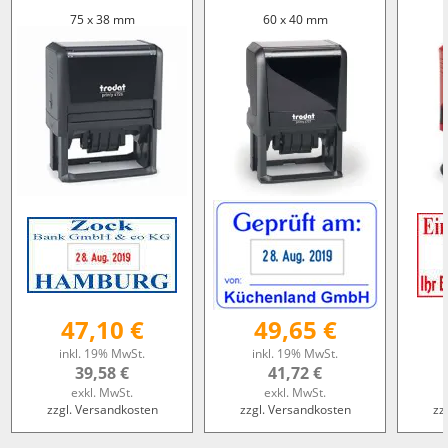
75 x 38 mm
60 x 40 mm
47,10 €
49,65 €
inkl. 19% MwSt.
inkl. 19% MwSt.
39,58 €
41,72 €
exkl. MwSt.
exkl. MwSt.
zzgl. Versandkosten
zzgl. Versandkosten
zz