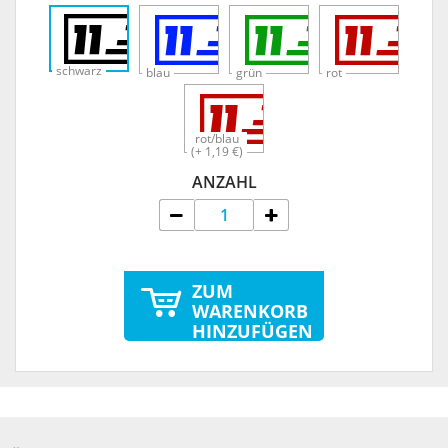
schwarz
blau
grün
rot
rot/blau
(+ 1,19 €)
ANZAHL
ZUM
WARENKORB
HINZUFÜGEN