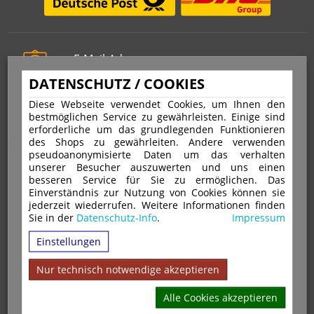
E-Mail-Adresse
info@stempelfritz.de
DATENSCHUTZ / COOKIES
Telefon
Diese Webseite verwendet Cookies, um Ihnen den
0221 677 812 08
bestmöglichen Service zu gewährleisten. Einige sind
erforderliche um das grundlegenden Funktionieren
des Shops zu gewährleiten. Andere verwenden
pseudoanonymisierte Daten um das verhalten
Über uns
unserer Besucher auszuwerten und uns einen
besseren Service für Sie zu ermöglichen. Das
Einverständnis zur Nutzung von Cookies können sie
VERTRAG WIDERRUFEN
IMPRESSUM
jederzeit wiederrufen. Weitere Informationen finden
Sie in der
Datenschutz-Info
.
Impressum
DATENSCHUTZ
WIDERRUFSRECHT
AGB
Einstellungen
VERSAND & ZAHLUNGSARTEN
KONTAKT
IHR KONTO
WARENKORB
MAGAZIN
GPSR
Nur technisch notwendige akzeptieren
Alle Cookies akzeptieren