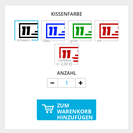
KISSENFARBE
schwarz
blau
grün
rot
rot/blau
(+ 2,00 €)
ANZAHL
ZUM
WARENKORB
HINZUFÜGEN