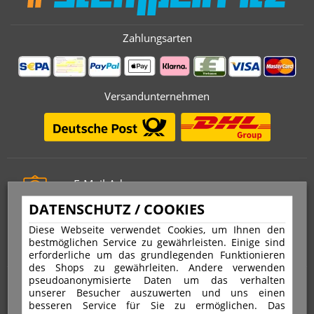
Zahlungsarten
Versandunternehmen
E-Mail-Adresse
info@stempelfritz.de
DATENSCHUTZ / COOKIES
Telefon
Diese Webseite verwendet Cookies, um Ihnen den
0221 677 812 08
bestmöglichen Service zu gewährleisten. Einige sind
erforderliche um das grundlegenden Funktionieren
des Shops zu gewährleiten. Andere verwenden
pseudoanonymisierte Daten um das verhalten
Über uns
unserer Besucher auszuwerten und uns einen
besseren Service für Sie zu ermöglichen. Das