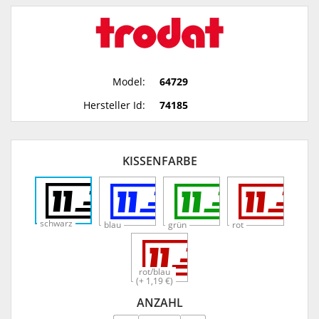
Model:
64729
Hersteller Id:
74185
KISSENFARBE
schwarz
blau
grün
rot
rot/blau
(+ 1,19 €)
ANZAHL