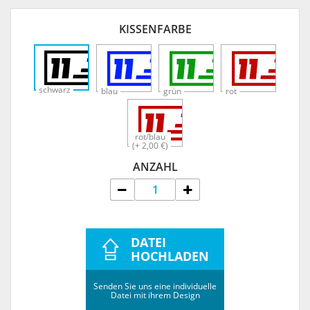
KISSENFARBE
schwarz
blau
grün
rot
rot/blau
(+ 2,00 €)
ANZAHL
DATEI
HOCHLADEN
Senden Sie uns eine individuelle
Datei mit ihrem Design