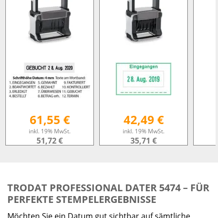
61,55 €
42,49 €
inkl. 19% MwSt.
inkl. 19% MwSt.
51,72 €
35,71 €
exkl. MwSt.
exkl. MwSt.
zzgl. Versandkosten
zzgl. Versandkosten
zz
TRODAT PROFESSIONAL DATER 5474 – FÜR
PERFEKTE STEMPELERGEBNISSE
Möchten Sie ein Datum gut sichtbar auf sämtliche