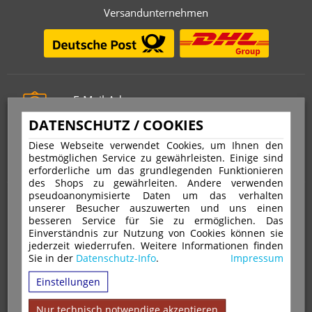
Versandunternehmen
E-Mail-Adresse
info@stempelfritz.de
DATENSCHUTZ / COOKIES
Telefon
Diese Webseite verwendet Cookies, um Ihnen den
0221 677 812 08
bestmöglichen Service zu gewährleisten. Einige sind
erforderliche um das grundlegenden Funktionieren
des Shops zu gewährleiten. Andere verwenden
pseudoanonymisierte Daten um das verhalten
Über uns
unserer Besucher auszuwerten und uns einen
besseren Service für Sie zu ermöglichen. Das
Einverständnis zur Nutzung von Cookies können sie
VERTRAG WIDERRUFEN
IMPRESSUM
jederzeit wiederrufen. Weitere Informationen finden
Sie in der
Datenschutz-Info
.
Impressum
DATENSCHUTZ
WIDERRUFSRECHT
AGB
Einstellungen
VERSAND & ZAHLUNGSARTEN
KONTAKT
IHR KONTO
WARENKORB
MAGAZIN
GPSR
Nur technisch notwendige akzeptieren