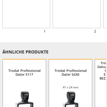
1
2
ÄHNLICHE PRODUKTE
Tro
Datum
Trodat Professional
Trodat Professional
S
Dater 5117
Dater 5430
E
BEZ
41 x 24 mm