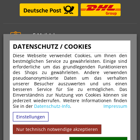
E-Mail-Adresse
info@stempelfritz.de
DATENSCHUTZ / COOKIES
Telefon
Diese Webseite verwendet Cookies, um Ihnen den
0221 677 812 08
bestmöglichen Service zu gewährleisten. Einige sind
erforderliche um das grundlegenden Funktionieren
des Shops zu gewährleiten. Andere verwenden
pseudoanonymisierte Daten um das verhalten
Über uns
unserer Besucher auszuwerten und uns einen
besseren Service für Sie zu ermöglichen. Das
Einverständnis zur Nutzung von Cookies können sie
VERTRAG WIDERRUFEN
IMPRESSUM
jederzeit wiederrufen. Weitere Informationen finden
Sie in der
Datenschutz-Info
.
Impressum
DATENSCHUTZ
WIDERRUFSRECHT
AGB
Einstellungen
VERSAND & ZAHLUNGSARTEN
KONTAKT
IHR KONTO
WARENKORB
MAGAZIN
GPSR
Nur technisch notwendige akzeptieren