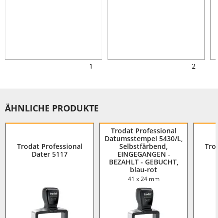
1
2
ÄHNLICHE PRODUKTE
Trodat Professional
Datumsstempel 5430/L,
Trodat Professional
Selbstfärbend,
Tro
Dater 5117
EINGEGANGEN -
BEZAHLT - GEBUCHT,
blau-rot
41 x 24 mm