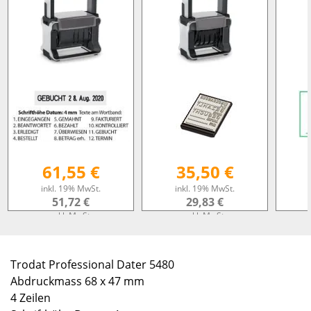
61,55 €
35,50 €
inkl. 19% MwSt.
inkl. 19% MwSt.
51,72 €
29,83 €
exkl. MwSt.
exkl. MwSt.
zzgl. Versandkosten
zzgl. Versandkosten
zz
Trodat Professional Dater 5480
Abdruckmass 68 x 47 mm
4 Zeilen