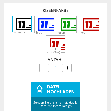
KISSENFARBE
schwarz
blau
grün
rot
rot/blau
(+ 2,00 €)
ANZAHL
DATEI
HOCHLADEN
Senden Sie uns eine individuelle
Datei mit ihrem Design