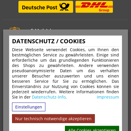
E-Mail-Adresse
info@stempelfritz.de
DATENSCHUTZ / COOKIES
Telefon
Diese Webseite verwendet Cookies, um Ihnen den
0221 677 812 08
bestmöglichen Service zu gewährleisten. Einige sind
erforderliche um das grundlegenden Funktionieren
des Shops zu gewährleiten. Andere verwenden
pseudoanonymisierte Daten um das verhalten
Über uns
unserer Besucher auszuwerten und uns einen
besseren Service für Sie zu ermöglichen. Das
Einverständnis zur Nutzung von Cookies können sie
VERTRAG WIDERRUFEN
IMPRESSUM
jederzeit wiederrufen. Weitere Informationen finden
Sie in der
Datenschutz-Info
.
Impressum
DATENSCHUTZ
WIDERRUFSRECHT
AGB
Einstellungen
VERSAND & ZAHLUNGSARTEN
KONTAKT
IHR KONTO
WARENKORB
MAGAZIN
GPSR
Nur technisch notwendige akzeptieren
Alle Cookies akzeptieren