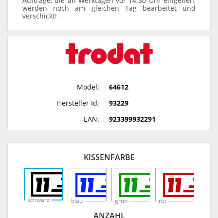
Aufträge, die an Werktagen vor 14:30 Uhr eingehen,
werden noch am gleichen Tag bearbeitet und
verschickt!
Model:
64612
Hersteller Id:
93229
EAN:
923399932291
KISSENFARBE
schwarz
blau
grün
rot
ANZAHL