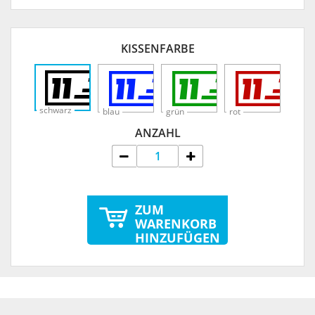
KISSENFARBE
schwarz
blau
grün
rot
ANZAHL
ZUM
WARENKORB
HINZUFÜGEN