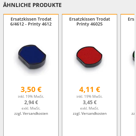
ÄHNLICHE PRODUKTE
Ersatzkissen Trodat
Ersatzkissen Trodat
Ers
6/4612 - Printy 4612
Printy 46025
3,50 €
4,11 €
inkl. 19% MwSt.
inkl. 19% MwSt.
2,94 €
3,45 €
exkl. MwSt.
exkl. MwSt.
zzgl. Versandkosten
zzgl. Versandkosten
zz