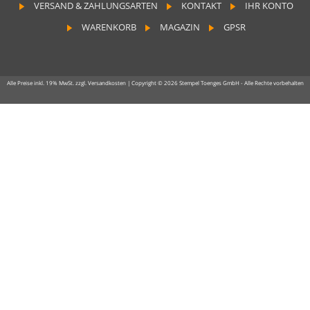
VERSAND & ZAHLUNGSARTEN
KONTAKT
IHR KONTO
WARENKORB
MAGAZIN
GPSR
Alle Preise inkl. 19% MwSt. zzgl. Versandkosten | Copyright © 2026 Stempel Toenges GmbH - Alle Rechte vorbehalten