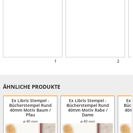
1
2
ÄHNLICHE PRODUKTE
Ex Libris Stempel -
Ex Libris Stempel -
Ex 
Bücherstempel Rund
Bücherstempel Rund
Büc
40mm Motiv Baum /
40mm Motiv Rabe /
40m
Pfau
Dame
⌀ 40 mm
⌀ 40 mm