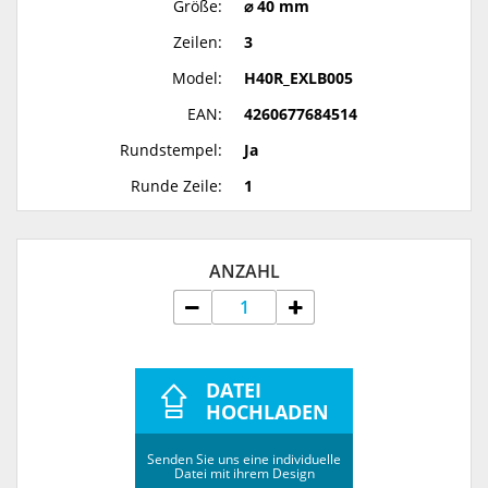
Größe:
⌀ 40 mm
Zeilen:
3
Model:
H40R_EXLB005
EAN:
4260677684514
Rundstempel:
Ja
Runde Zeile:
1
ANZAHL
DATEI
HOCHLADEN
Senden Sie uns eine individuelle
Datei mit ihrem Design