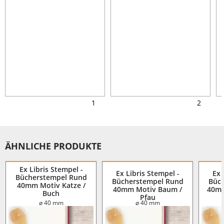
1
2
ÄHNLICHE PRODUKTE
Ex Libris Stempel -
Ex Libris Stempel -
Ex 
Bücherstempel Rund
Bücherstempel Rund
Büc
40mm Motiv Katze /
40mm Motiv Baum /
40mm
Buch
Pfau
⌀ 40 mm
⌀ 40 mm