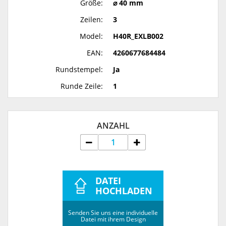
Größe:
⌀ 40 mm
Zeilen:
3
Model:
H40R_EXLB002
EAN:
4260677684484
Rundstempel:
Ja
Runde Zeile:
1
ANZAHL
DATEI
HOCHLADEN
Senden Sie uns eine individuelle
Datei mit ihrem Design