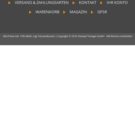
VERSAND & ZAHLUNGSARTEN
KONTAKT
IHR KONTO
WARENKORB
MAGAZIN
GPSR
Alle Preise inkl. 19% MwSt. zzgl. Versandkosten | Copyright © 2026 Stempel Toenges GmbH - Alle Rechte vorbehalten