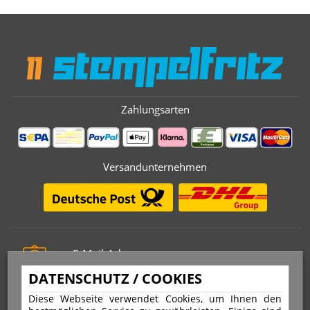
Zahlungsarten
Versandunternehmen
E-Mail-Adresse
info@stempelfritz.de
DATENSCHUTZ / COOKIES
Telefon
Diese Webseite verwendet Cookies, um Ihnen den
0221 677 812 08