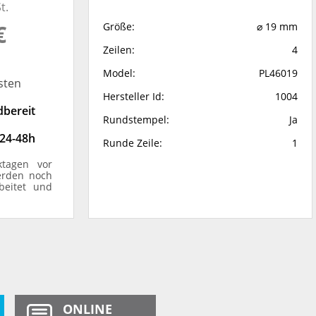
t.
€
Größe:
⌀ 19 mm
Zeilen:
4
Model:
PL46019
sten
Hersteller Id:
1004
dbereit
Rundstempel:
Ja
 24-48h
Runde Zeile:
1
ktagen vor
erden noch
beitet und
ONLINE