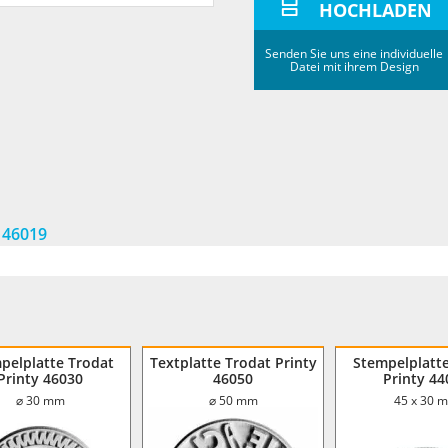
HOCHLADEN
Senden Sie uns eine individuelle
Datei mit ihrem Design
y 46019
pelplatte Trodat
Textplatte Trodat Printy
Stempelplatt
Printy 46030
46050
Printy 44
⌀ 30 mm
⌀ 50 mm
45 x 30 