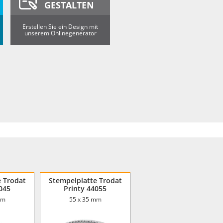
GESTALTEN
Erstellen Sie ein Design mit
unserem Onlinegenerator
e Trodat
Stempelplatte Trodat
045
Printy 44055
mm
55 x 35 mm