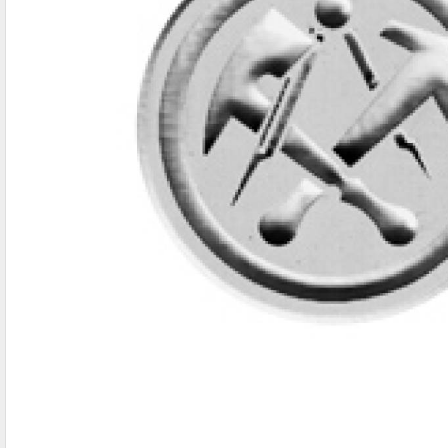
IBAN-BIC-STEMPEL
TRODAT® VINTAGE
PRINTY Z. SELBER SETZEN
EASYPRINT LINE
TRODAT® CREATIVE MINI STEMPEL
PERSONALISIERTE ADRESSSTEMPEL
TRODAT® PIXEL STAMP
STEMPELFRITZ IMPRINT LINE SKYBLU