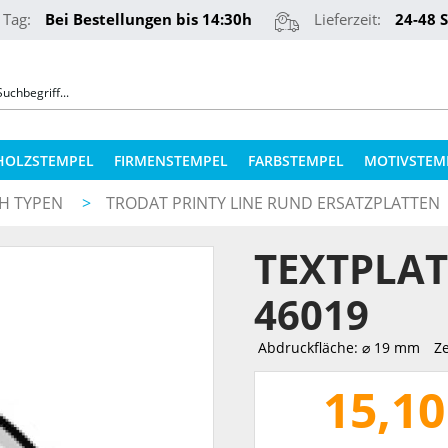
 Tag:
Bei Bestellungen bis 14:30h
Lieferzeit:
24-48 
HOLZSTEMPEL
FIRMENSTEMPEL
FARBSTEMPEL
MOTIVSTEM
CH TYPEN
>
TRODAT PRINTY LINE RUND ERSATZPLATTEN
COLOP STEMPELKISSEN
STEMPELKUGELSCHREIBER
TEXTPLAT
ERSATZPLATTEN NACH TYPEN
PRÄGEZANGEN
ERSATZPLATTEN NACH GRÖSSE
46019
REINER NUMEROTEURE
ERSATZKISSEN
Abdruckfläche: ⌀ 19 mm
Ze
TEXTILSTEMPEL
STEMPELFARBEN
15,10
QR-CODE STEMPEL
STEMPELKISSEN FÜR HOLZSTEMPEL