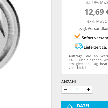
inkl. 19% MwS
TRODAT® ID PROTECTOR
VERSCHLUSSKAPPEN
12,69 
STEMPELHALTER
exkl. MwSt.
zzgl. Versandko
E
Sofort versan
Lieferzeit ca.
Aufträge, die an Wer
14:30 Uhr eingehen, w
am gleichen Tag bear
verschickt!
ANZAHL
DATEI