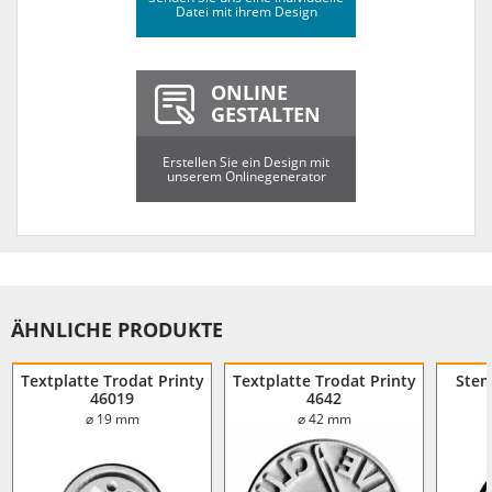
Datei mit ihrem Design
ONLINE
GESTALTEN
Erstellen Sie ein Design mit
unserem Onlinegenerator
ÄHNLICHE PRODUKTE
Textplatte Trodat Printy
Textplatte Trodat Printy
Stem
46019
4642
⌀ 19 mm
⌀ 42 mm