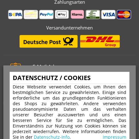
Zahlungsarten
Versandunternehmen
E-Mail-Adresse
info@stempelfritz.de
DATENSCHUTZ / COOKIES
Telefon
Diese Webseite verwendet Cookies, um Ihnen den
0221 677 812 08
bestmöglichen Service zu gewährleisten. Einige sind
erforderliche um das grundlegenden Funktionieren
des Shops zu gewährleiten. Andere verwenden
pseudoanonymisierte Daten um das verhalten
Über uns
unserer Besucher auszuwerten und uns einen
besseren Service für Sie zu ermöglichen. Das
Einverständnis zur Nutzung von Cookies können sie
VERTRAG WIDERRUFEN
IMPRESSUM
jederzeit wiederrufen. Weitere Informationen finden
Sie in der
Datenschutz-Info
.
Impressum
DATENSCHUTZ
WIDERRUFSRECHT
AGB