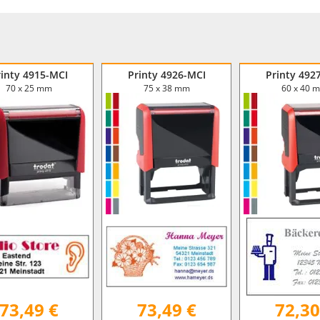
rinty 4915-MCI
Printy 4926-MCI
Printy 492
70 x 25 mm
75 x 38 mm
60 x 40 
73,49 €
73,49 €
72,30