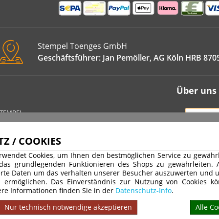
Stempel Toenges GmbH
Geschäftsführer: Jan Pemöller, AG Köln HRB 870
Über uns
STEMPEL
VERT
IMPRE
Z / COOKIES
DATEN
rwendet Cookies, um Ihnen den bestmöglichen Service zu gewährle
WIDER
 das grundlegenden Funktionieren des Shops zu gewährleiten.
rte Daten um das verhalten unserer Besucher auszuwerten und u
AGB
u ermöglichen. Das Einverständnis zur Nutzung von Cookies kö
VERSA
re Informationen finden Sie in der
Datenschutz-Info
.
Nur technisch notwendige akzeptieren
Alle Co