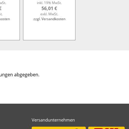
wSt.
inkl. 19% MwSt.
€
56,01 €
t.
exkl. MwSt.
kosten
zzgl. Versandkosten
tungen abgegeben.
Versandunternehmen