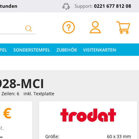
Stunden
Support:
0221 677 812 08
PEL
SONDERSTEMPEL
ZUBEHÖR
VISITENKARTEN
928-MCI
Zeilen: 6
inkl. Textplatte
 €
t.
Größe:
60 x 33 mm