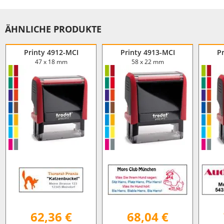
ÄHNLICHE PRODUKTE
Printy 4912-MCI
Printy 4913-MCI
P
47 x 18 mm
58 x 22 mm
62,36 €
68,04 €