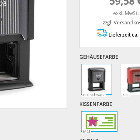
59,58 
TRODAT® ID PROTECTOR
VERSCHLUSSKAPPEN
exkl. MwSt.
zzgl. Versandko
STEMPELHALTER
Lieferzeit ca.
E
GEHÄUSEFARBE
eco schwarz
rot
KISSENFARBE
MCI