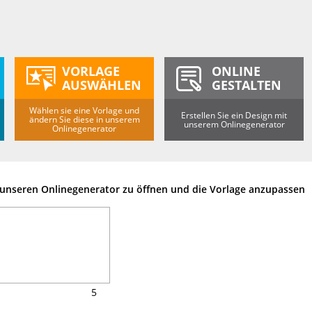
VORLAGE
ONLINE
AUSWÄHLEN
GESTALTEN
Wählen sie eine Vorlage und
Erstellen Sie ein Design mit
ändern Sie diese in unserem
unserem Onlinegenerator
Onlinegenerator
m unseren Onlinegenerator zu öffnen und die Vorlage anzupassen
5