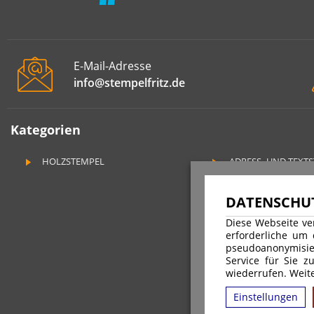
E-Mail-Adresse
info@stempelfritz.de
Kategorien
HOLZSTEMPEL
ADRESS- UND TEXT
DATENSCHUT
Diese Webseite ve
erforderliche um
pseudoanonymisie
Service für Sie z
wiederrufen. Weite
Einstellungen