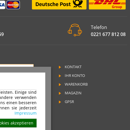
Telefon
59
0221 677 812 08
KONTAKT
RAG WIDERRUFEN
IHR KONTO
SSUM
WARENKORB
SCHUTZ
isten. Einige sind
MAGAZIN
RUFSRECHT
 Andere verwenden
GPSR
ns einen besseren
nnen sie jederzeit
ND & ZAHLUNGSARTEN
Impressum
okies akzeptieren