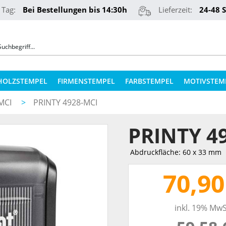
 Tag:
Bei Bestellungen bis 14:30h
Lieferzeit:
24-48 
HOLZSTEMPEL
FIRMENSTEMPEL
FARBSTEMPEL
MOTIVSTEM
MCI
>
PRINTY 4928-MCI
COLOP STEMPELKISSEN
STEMPELKUGELSCHREIBER
PRINTY 4
ERSATZPLATTEN NACH TYPEN
PRÄGEZANGEN
ERSATZPLATTEN NACH GRÖSSE
Abdruckfläche: 60 x 33 mm
REINER NUMEROTEURE
ERSATZKISSEN
70,90
TEXTILSTEMPEL
STEMPELFARBEN
inkl. 19% MwS
QR-CODE STEMPEL
STEMPELKISSEN FÜR HOLZSTEMPEL