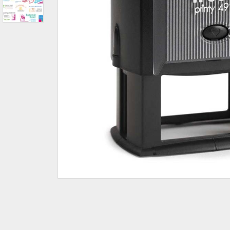
IBAN-BIC-STEMPEL
TRODAT® VINTAGE
PRINTY Z. SELBER SETZEN
EASYPRINT LINE
TRODAT® CREATIVE MINI STEMPEL
PERSONALISIERTE ADRESSSTEMPEL
TRODAT® PIXEL STAMP
STEMPELFRITZ IMPRINT LINE SKYBLU