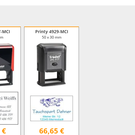
7-MCI
Printy 4929-MCI
mm
50 x 30 mm
 €
66,65 €