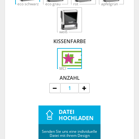
eco schwarz
eco grau
rot
apfelgrün
weiß
KISSENFARBE
MCI
ANZAHL
DATEI
HOCHLADEN
Senden Sie uns eine individuelle
Datei mit ihrem Design