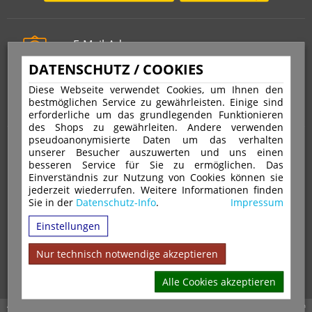
E-Mail-Adresse
info@stempelfritz.de
DATENSCHUTZ / COOKIES
Telefon
Diese Webseite verwendet Cookies, um Ihnen den
0221 677 812 08
bestmöglichen Service zu gewährleisten. Einige sind
erforderliche um das grundlegenden Funktionieren
des Shops zu gewährleiten. Andere verwenden
pseudoanonymisierte Daten um das verhalten
Über uns
unserer Besucher auszuwerten und uns einen
besseren Service für Sie zu ermöglichen. Das
Einverständnis zur Nutzung von Cookies können sie
VERTRAG WIDERRUFEN
IMPRESSUM
jederzeit wiederrufen. Weitere Informationen finden
Sie in der
Datenschutz-Info
.
Impressum
DATENSCHUTZ
WIDERRUFSRECHT
AGB
Einstellungen
VERSAND & ZAHLUNGSARTEN
KONTAKT
IHR KONTO
WARENKORB
MAGAZIN
GPSR
Nur technisch notwendige akzeptieren
Alle Cookies akzeptieren
Alle Preise inkl. 19% MwSt. zzgl. Versandkosten | Copyright © 2026 Stempel Toenges GmbH - Alle Rechte vorbehalten