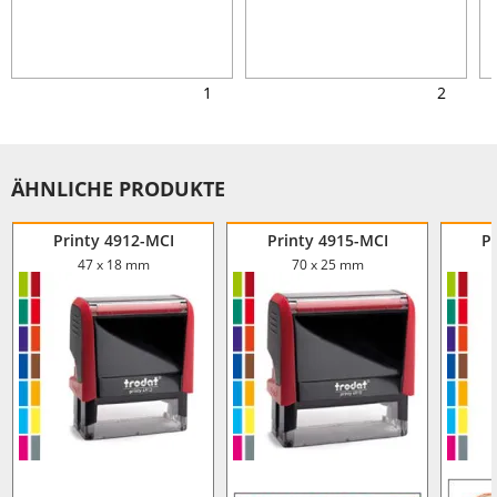
1
2
ÄHNLICHE PRODUKTE
Printy 4912-MCI
Printy 4915-MCI
P
47 x 18 mm
70 x 25 mm