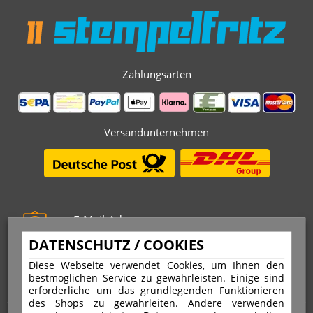
Zahlungsarten
Versandunternehmen
E-Mail-Adresse
info@stempelfritz.de
DATENSCHUTZ / COOKIES
Telefon
Diese Webseite verwendet Cookies, um Ihnen den
0221 677 812 08
bestmöglichen Service zu gewährleisten. Einige sind
erforderliche um das grundlegenden Funktionieren
des Shops zu gewährleiten. Andere verwenden