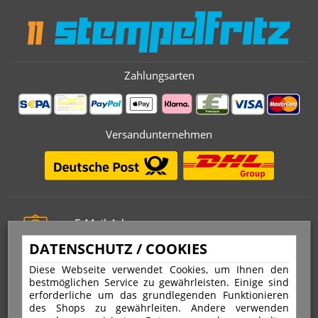
Zahlungsarten
Versandunternehmen
E-Mail-Adresse
info@stempelfritz.de
DATENSCHUTZ / COOKIES
Telefon
Diese Webseite verwendet Cookies, um Ihnen den
0221 677 812 08
bestmöglichen Service zu gewährleisten. Einige sind
erforderliche um das grundlegenden Funktionieren
des Shops zu gewährleiten. Andere verwenden