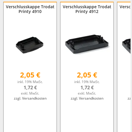
Verschlusskappe Trodat
Verschlusskappe Trodat
Versc
Printy 4910
Printy 4912
2,05 €
2,05 €
inkl. 19% MwSt.
inkl. 19% MwSt.
1,72 €
1,72 €
exkl. MwSt.
exkl. MwSt.
zzgl. Versandkosten
zzgl. Versandkosten
zz