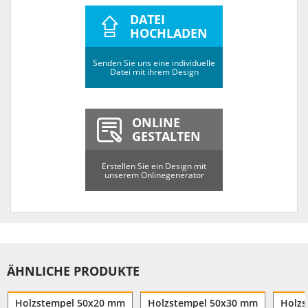
DATEI
HOCHLADEN
Senden Sie uns eine individuelle
Datei mit ihrem Design
ONLINE
GESTALTEN
Erstellen Sie ein Design mit
unserem Onlinegenerator
ÄHNLICHE PRODUKTE
Holzstempel 50x20 mm
Holzstempel 50x30 mm
Holzs