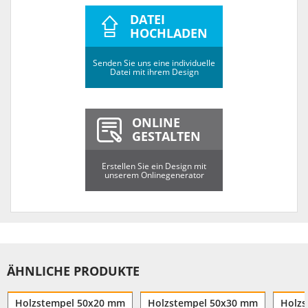
DATEI
HOCHLADEN
Senden Sie uns eine individuelle
Datei mit ihrem Design
ONLINE
GESTALTEN
Erstellen Sie ein Design mit
unserem Onlinegenerator
ÄHNLICHE PRODUKTE
Holzstempel 50x20 mm
Holzstempel 50x30 mm
Holzs