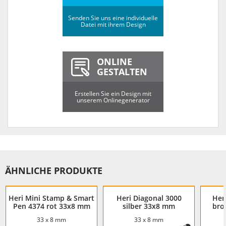
Senden Sie uns eine individuelle
Datei mit ihrem Design
ONLINE
GESTALTEN
Erstellen Sie ein Design mit
unserem Onlinegenerator
ÄHNLICHE PRODUKTE
Heri Mini Stamp & Smart
Heri Diagonal 3000
Her
Pen 4374 rot 33x8 mm
silber 33x8 mm
bro
33 x 8 mm
33 x 8 mm