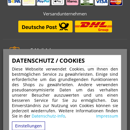
Versandunternehmen
E-Mail-Adresse
info@stempelfritz.de
DATENSCHUTZ / COOKIES
Telefon
Diese Webseite verwendet Cookies, um Ihnen den
0221 677 812 08
bestmöglichen Service zu gewährleisten. Einige sind
erforderliche um das grundlegenden Funktionieren
des Shops zu gewährleiten. Andere verwenden
pseudoanonymisierte Daten um das verhalten
Über uns
unserer Besucher auszuwerten und uns einen
besseren Service für Sie zu ermöglichen. Das
Einverständnis zur Nutzung von Cookies können sie
VERTRAG WIDERRUFEN
IMPRESSUM
jederzeit wiederrufen. Weitere Informationen finden
Sie in der
Datenschutz-Info
.
Impressum
DATENSCHUTZ
WIDERRUFSRECHT
AGB
Einstellungen
VERSAND & ZAHLUNGSARTEN
KONTAKT
IHR KONTO