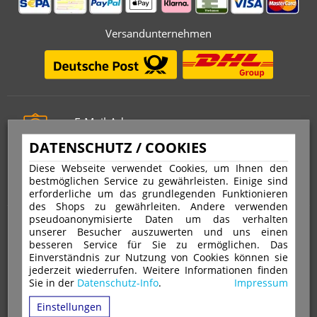
Versandunternehmen
E-Mail-Adresse
info@stempelfritz.de
DATENSCHUTZ / COOKIES
Telefon
Diese Webseite verwendet Cookies, um Ihnen den
0221 677 812 08
bestmöglichen Service zu gewährleisten. Einige sind
erforderliche um das grundlegenden Funktionieren
des Shops zu gewährleiten. Andere verwenden
pseudoanonymisierte Daten um das verhalten
Über uns
unserer Besucher auszuwerten und uns einen
besseren Service für Sie zu ermöglichen. Das
Einverständnis zur Nutzung von Cookies können sie
VERTRAG WIDERRUFEN
IMPRESSUM
jederzeit wiederrufen. Weitere Informationen finden
Sie in der
Datenschutz-Info
.
Impressum
DATENSCHUTZ
WIDERRUFSRECHT
AGB
Einstellungen
VERSAND & ZAHLUNGSARTEN
KONTAKT
IHR KONTO