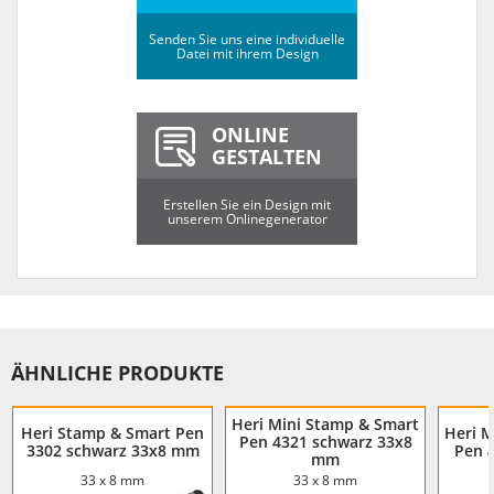
Senden Sie uns eine individuelle
Datei mit ihrem Design
ONLINE
GESTALTEN
Erstellen Sie ein Design mit
unserem Onlinegenerator
ÄHNLICHE PRODUKTE
Heri Mini Stamp & Smart
Heri Stamp & Smart Pen
Heri M
Pen 4321 schwarz 33x8
3302 schwarz 33x8 mm
Pen 
mm
33 x 8 mm
33 x 8 mm