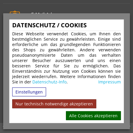
E-Mail-Adresse
info@stempelfritz.de
DATENSCHUTZ / COOKIES
Telefon
Diese Webseite verwendet Cookies, um Ihnen den
0221 677 812 08
bestmöglichen Service zu gewährleisten. Einige sind
erforderliche um das grundlegenden Funktionieren
des Shops zu gewährleiten. Andere verwenden
pseudoanonymisierte Daten um das verhalten
Über uns
unserer Besucher auszuwerten und uns einen
besseren Service für Sie zu ermöglichen. Das
Einverständnis zur Nutzung von Cookies können sie
VERTRAG WIDERRUFEN
IMPRESSUM
jederzeit wiederrufen. Weitere Informationen finden
Sie in der
Datenschutz-Info
.
Impressum
DATENSCHUTZ
WIDERRUFSRECHT
AGB
Einstellungen
VERSAND & ZAHLUNGSARTEN
KONTAKT
IHR KONTO
WARENKORB
MAGAZIN
GPSR
Nur technisch notwendige akzeptieren
Alle Cookies akzeptieren
Alle Preise inkl. 19% MwSt. zzgl. Versandkosten | Copyright © 2026 Stempel Toenges GmbH - Alle Rechte vorbehalten