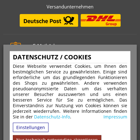
Versandunternehmen
E-Mail-Adresse
info@stempelfritz.de
DATENSCHUTZ / COOKIES
Telefon
Diese Webseite verwendet Cookies, um Ihnen den
0221 677 812 08
bestmöglichen Service zu gewährleisten. Einige sind
erforderliche um das grundlegenden Funktionieren
des Shops zu gewährleiten. Andere verwenden
pseudoanonymisierte Daten um das verhalten
Über uns
unserer Besucher auszuwerten und uns einen
besseren Service für Sie zu ermöglichen. Das
Einverständnis zur Nutzung von Cookies können sie
VERTRAG WIDERRUFEN
IMPRESSUM
jederzeit wiederrufen. Weitere Informationen finden
Sie in der
Datenschutz-Info
.
Impressum
DATENSCHUTZ
WIDERRUFSRECHT
AGB
Einstellungen
VERSAND & ZAHLUNGSARTEN
KONTAKT
IHR KONTO
WARENKORB
MAGAZIN
GPSR
Nur technisch notwendige akzeptieren