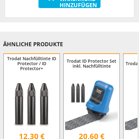
HINZUFÜGEN
ÄHNLICHE PRODUKTE
Trodat Nachfülltinte ID
Trodat ID Protector Set
Protector / ID
Trodat
inkl. Nachfülltinte
Protector+
12,30 €
20,60 €