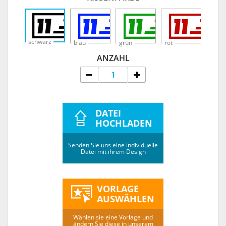
schwarz
blau
grün
rot
ANZAHL
DATEI
HOCHLADEN
Senden Sie uns eine individuelle
Datei mit ihrem Design
VORLAGE
AUSWÄHLEN
Wählen sie eine Vorlage und
ändern Sie diese in unserem