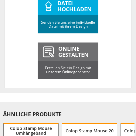
DATEI
HOCHLADEN
Senden Sie uns eine individuelle
Datei mit ihrem Design
ONLINE
GESTALTEN
Erstellen Sie ein Design mit
unserem Onlinegenerator
ÄHNLICHE PRODUKTE
Colop Stamp Mouse
Colop Stamp Mouse 20
Colo
Umhängeband