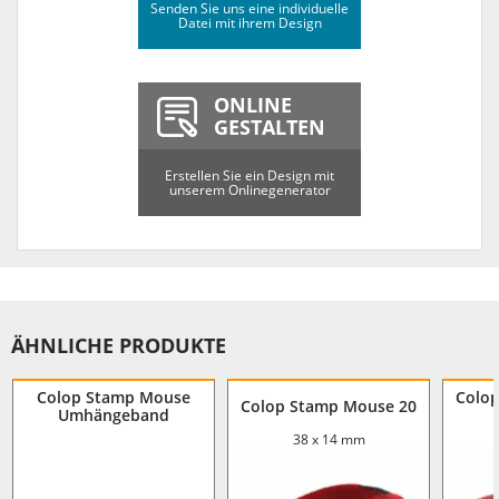
Senden Sie uns eine individuelle
Datei mit ihrem Design
ONLINE
GESTALTEN
Erstellen Sie ein Design mit
unserem Onlinegenerator
ÄHNLICHE PRODUKTE
Colop Stamp Mouse
Colo
Colop Stamp Mouse 20
Umhängeband
38 x 14 mm