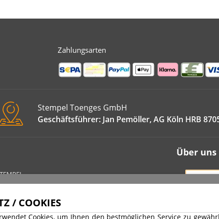
Zahlungsarten
Stempel Toenges GmbH
Geschäftsführer: Jan Pemöller, AG Köln HRB 870
Über uns
STEMPEL
VERT
IMPRE
Z / COOKIES
DATEN
rwendet Cookies, um Ihnen den bestmöglichen Service zu gewährle