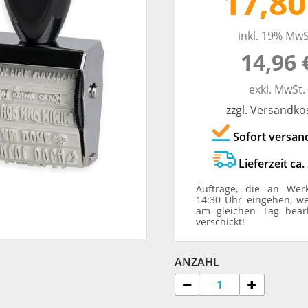
17,80
TRODAT® ID PROTECTOR
VERSCHLUSSKAPPEN
inkl. 19% MwS
14,96 
STEMPELHALTER
exkl. MwSt.
E
zzgl. Versandko
Sofort versan
Lieferzeit ca.
Aufträge, die an Wer
14:30 Uhr eingehen, w
am gleichen Tag bear
verschickt!
ANZAHL