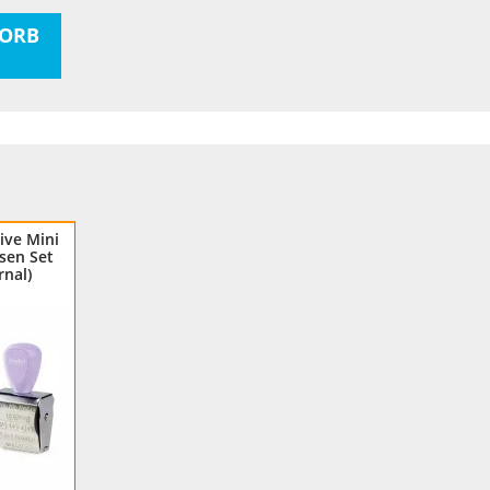
ORB
ive Mini
sen Set
rnal)