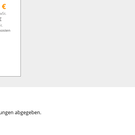
 €
wSt.
€
t.
kosten
tungen abgegeben.