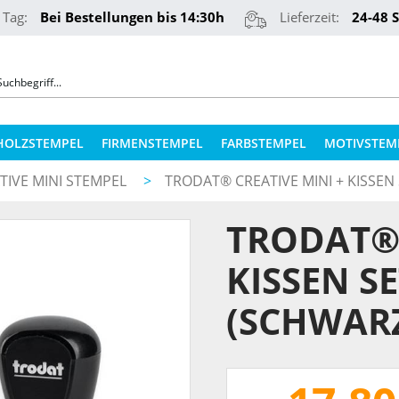
 Tag:
Bei Bestellungen bis 14:30h
Lieferzeit:
24-48 
HOLZSTEMPEL
FIRMENSTEMPEL
FARBSTEMPEL
MOTIVSTEM
TIVE MINI STEMPEL
>
TRODAT® CREATIVE MINI + KISSEN
COLOP STEMPELKISSEN
STEMPELKUGELSCHREIBER
TRODAT® 
ERSATZPLATTEN NACH TYPEN
PRÄGEZANGEN
ERSATZPLATTEN NACH GRÖSSE
KISSEN S
REINER NUMEROTEURE
ERSATZKISSEN
(SCHWAR
TEXTILSTEMPEL
STEMPELFARBEN
QR-CODE STEMPEL
STEMPELKISSEN FÜR HOLZSTEMPEL