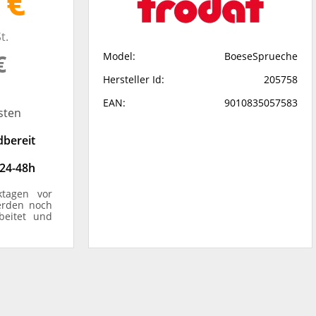
 €
t.
€
Model:
BoeseSprueche
Hersteller Id:
205758
EAN:
9010835057583
sten
dbereit
 24-48h
ktagen vor
erden noch
beitet und