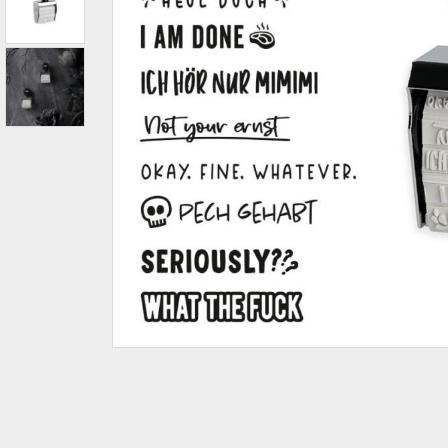
IBAN-BIC-STEMPEL
TRODAT® VINTAGE
PRINTY Z. SELBER SETZEN
EASYPRINT LINE
TRODAT® CREATIVE MINI STEMPEL
PERSONALISIERTE ADRESSSTEMPEL
TRODAT® PIXEL STAMP
STEMPELFRITZ IMPRINT LINE SKYBLU