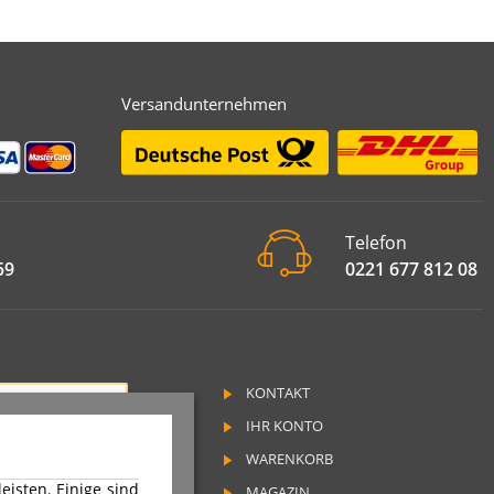
Versandunternehmen
Telefon
59
0221 677 812 08
KONTAKT
RAG WIDERRUFEN
IHR KONTO
SSUM
WARENKORB
SCHUTZ
isten. Einige sind
MAGAZIN