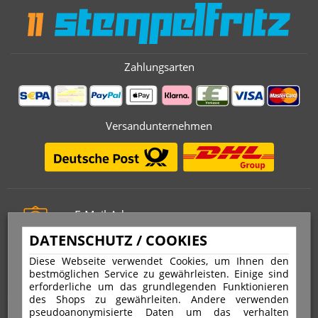
Zahlungsarten
Versandunternehmen
E-Mail-Adresse
info@stempelfritz.de
DATENSCHUTZ / COOKIES
Telefon
Diese Webseite verwendet Cookies, um Ihnen den
0221 677 812 08
bestmöglichen Service zu gewährleisten. Einige sind
erforderliche um das grundlegenden Funktionieren
des Shops zu gewährleiten. Andere verwenden
pseudoanonymisierte Daten um das verhalten