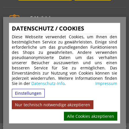
E-Mail-Adresse
info@stempelfritz.de
DATENSCHUTZ / COOKIES
Telefon
Diese Webseite verwendet Cookies, um Ihnen den
0221 677 812 08
bestmöglichen Service zu gewährleisten. Einige sind
erforderliche um das grundlegenden Funktionieren
des Shops zu gewährleiten. Andere verwenden
pseudoanonymisierte Daten um das verhalten
Über uns
unserer Besucher auszuwerten und uns einen
besseren Service für Sie zu ermöglichen. Das
Einverständnis zur Nutzung von Cookies können sie
VERTRAG WIDERRUFEN
IMPRESSUM
jederzeit wiederrufen. Weitere Informationen finden
Sie in der
Datenschutz-Info
.
Impressum
DATENSCHUTZ
WIDERRUFSRECHT
AGB
Einstellungen
VERSAND & ZAHLUNGSARTEN
KONTAKT
IHR KONTO
WARENKORB
MAGAZIN
GPSR
Nur technisch notwendige akzeptieren
Alle Cookies akzeptieren
Alle Preise inkl. 19% MwSt. zzgl. Versandkosten | Copyright © 2026 Stempel Toenges GmbH - Alle Rechte vorbehalten