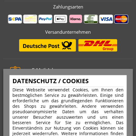
Zahlungsarten
Versandunternehmen
E-Mail-Adresse
info@stempelfritz.de
DATENSCHUTZ / COOKIES
Telefon
Diese Webseite verwendet Cookies, um Ihnen den
0221 677 812 08
bestmöglichen Service zu gewährleisten. Einige sind
erforderliche um das grundlegenden Funktionieren
des Shops zu gewährleiten. Andere verwenden
pseudoanonymisierte Daten um das verhalten
Über uns
unserer Besucher auszuwerten und uns einen
besseren Service für Sie zu ermöglichen. Das
Einverständnis zur Nutzung von Cookies können sie
VERTRAG WIDERRUFEN
IMPRESSUM
jederzeit wiederrufen. Weitere Informationen finden